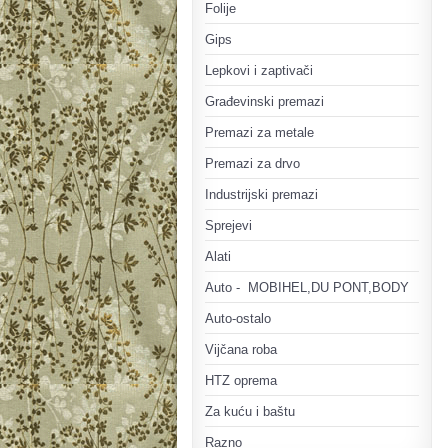
Folije
Gips
Lepkovi i zaptivači
Građevinski premazi
Premazi za metale
Premazi za drvo
Industrijski premazi
Sprejevi
Alati
Auto - MOBIHEL,DU PONT,BODY
Auto-ostalo
Vijčana roba
HTZ oprema
Za kuću i baštu
Razno