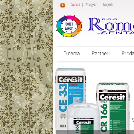
Sprski
Magyar
English
O nama
Partneri
Proda