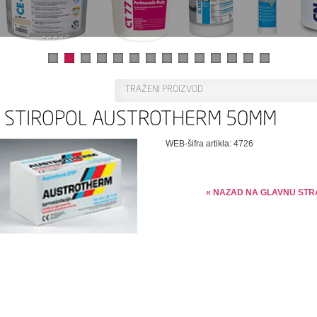
STIROPOL AUSTROTHERM 50MM
WEB-šifra artikla: 4726
« NAZAD NA GLAVNU STR