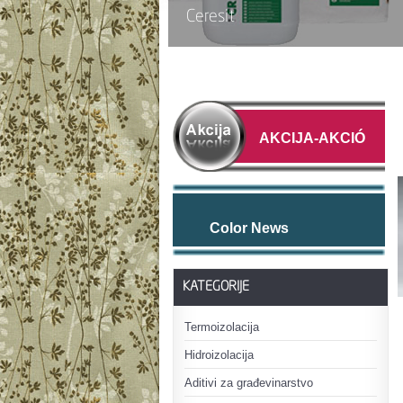
AKCIJA-AKCIÓ
Color News
KATEGORIJE
Termoizolacija
Hidroizolacija
Aditivi za građevinarstvo