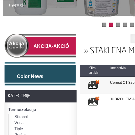
Ceresit
AKCIJA-AKCIÓ
» STAKLENA 
Slika
Ime artikla
artikla
Color News
Ceresit CT 325
KATEGORIJE
JUBIZOL FASA
Termoizolacija
Stiropoli
Vuna
Tiple
Profile