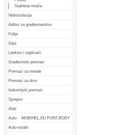
Staklena mreža
Hidroizolacija
Aditivi za građevinarstvo
Folije
Gips
Lepkovi i zaptivači
Građevinski premazi
Premazi za metale
Premazi za drvo
Industrijski premazi
Sprejevi
Alati
Auto - MOBIHEL,DU PONT,BODY
Auto-ostalo