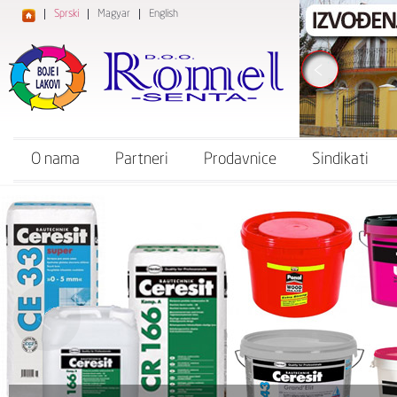
Sprski
Magyar
English
O nama
Partneri
Prodavnice
Sindikati