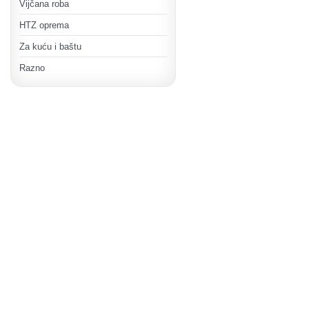
Vijčana roba
HTZ oprema
Za kuću i baštu
Razno