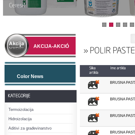
Ceresit
AKCIJA-AKCIÓ
» POLIR PASTE
Slika
Ime artikla
artikla
Color News
BRUSNA PASTA
KATEGORIJE
BRUSNA PASTA 
Termoizolacija
BRUSNA PASTA 
Hidroizolacija
Aditivi za građevinarstvo
BRUSNA PASTA