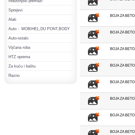
Industrijski premazi
Sprejevi
BOJA ZA BETO
Alati
Auto - MOBIHEL,DU PONT,BODY
BOJA ZA BETO
Auto-ostalo
Vijčana roba
BOJA ZA BETO
HTZ oprema
BOJA ZA BETO
Za kuću i baštu
Razno
BOJA ZA BETO
BOJA ZA BETO
BOJA ZA BETO
BOJA ZA BETO