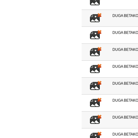
DUGA BETAKOL 
DUGA BETAKOL
DUGA BETAKOL 
DUGA BETAKOL 
DUGA BETAKOL
DUGA BETAKOL
DUGA BETAKOL 
DUGA BETAKOL 