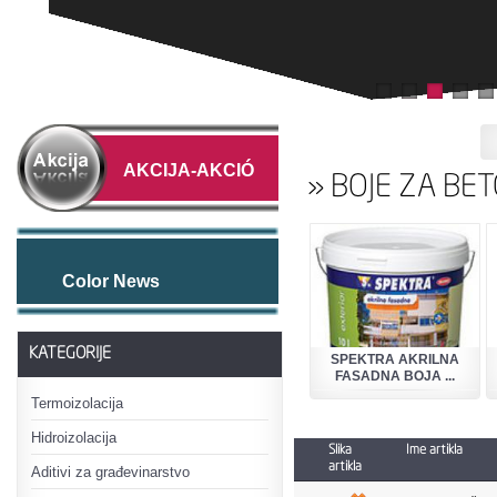
Jupol
AKCIJA-AKCIÓ
» BOJE ZA BE
Color News
KATEGORIJE
SPEKTRA AKRILNA
FASADNA BOJA ...
Termoizolacija
Hidroizolacija
Slika
Ime artikla
artikla
Aditivi za građevinarstvo