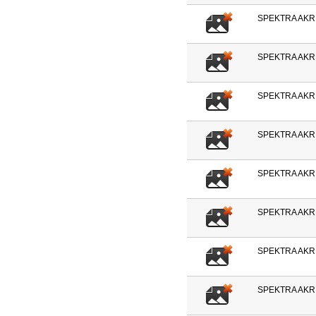
SPEKTRA AKRI
SPEKTRA AKRI
SPEKTRA AKRI
SPEKTRA AKRI
SPEKTRA AKRI
SPEKTRA AKRI
SPEKTRA AKRI
SPEKTRA AKRI