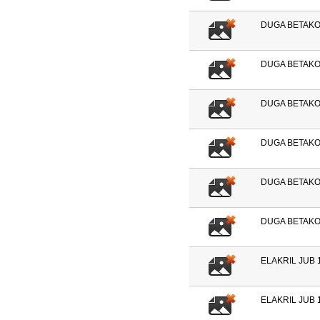
DUGA BETAKOL
DUGA BETAKOL
DUGA BETAKO
DUGA BETAKO
DUGA BETAKO
DUGA BETAKO
ELAKRIL JUB 
ELAKRIL JUB 