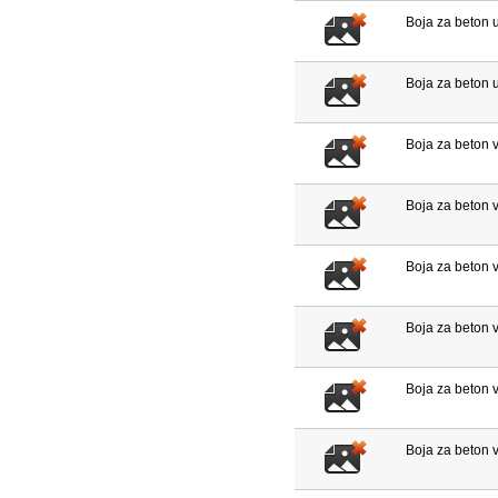
Boja za beton u
Boja za beton 
Boja za beton 
Boja za beton 
Boja za beton 
Boja za beton 
Boja za beton 
Boja za beton 