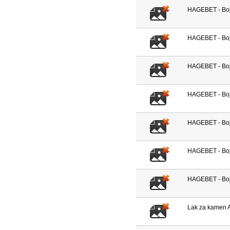
HAGEBET - Boj
HAGEBET - Boj
HAGEBET - Boj
HAGEBET - Boj
HAGEBET - Boj
HAGEBET - Boj
HAGEBET - Boj
Lak za kamen A