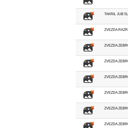
TAKRIL JUB 5L 
ZVEZDA RAZRE
ZVEZDA ZEBROL
ZVEZDA ZEBROL
ZVEZDA ZEBRO
ZVEZDA ZEBRO
ZVEZDA ZEBROL
ZVEZDA ZEBROL