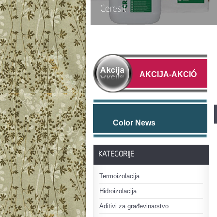
Ceresit
AKCIJA-AKCIÓ
Color News
KATEGORIJE
Termoizolacija
Hidroizolacija
Aditivi za građevinarstvo