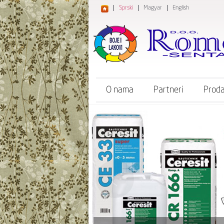
Sprski
Magyar
English
O nama
Partneri
Proda