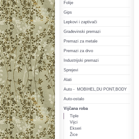
Folije
Gips
Lepkovi i zaptivači
Građevinski premazi
Premazi za metale
Premazi za drvo
Industrijski premazi
Sprejevi
Alati
Auto - MOBIHEL,DU PONT,BODY
Auto-ostalo
Vijčana roba
Tiple
Vijci
Ekseri
Žice