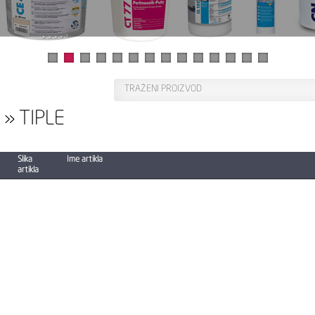
» TIPLE
Slika
Ime artikla
artikla